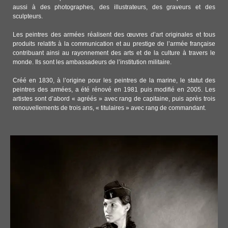
aussi à des photographes, des illustrateurs, des graveurs et des
sculpteurs.
Les peintres des armées réalisent des œuvres d’art originales et tous
produits relatifs à la communication et au prestige de l’armée française
contribuant ainsi au rayonnement des arts et de la culture à travers le
monde. Ils sont les ambassadeurs de l’institution militaire.
Créé en 1830, à l’origine pour les peintres de la marine, le statut des
peintres des armées, a été rénové en 1981 puis modifié en 2005. Les
artistes sont d’abord « agréés » avec rang de capitaine, puis après trois
renouvellements de trois ans, « titulaires » avec rang de commandant.